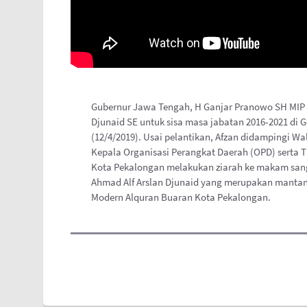
Gubernur Jawa Tengah, H Ganjar Pranowo SH MIP t
Djunaid SE untuk sisa masa jabatan 2016-2021 di
(12/4/2019). Usai pelantikan, Afzan didampingi W
Kepala Organisasi Perangkat Daerah (OPD) serta
Kota Pekalongan melakukan ziarah ke makam sang 
Ahmad Alf Arslan Djunaid yang merupakan mantan
Modern Alquran Buaran Kota Pekalongan.