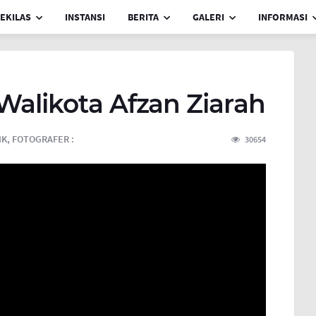
EKILAS
INSTANSI
BERITA
GALERI
INFORMASI
 Walikota Afzan Ziarah
IK,
FOTOGRAFER :
30654