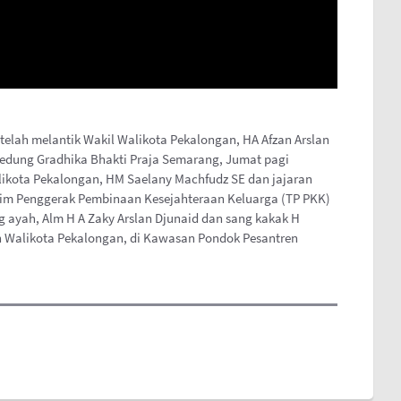
elah melantik Wakil Walikota Pekalongan, HA Afzan Arslan
 Gedung Gradhika Bhakti Praja Semarang, Jumat pagi
alikota Pekalongan, HM Saelany Machfudz SE dan jajaran
 Tim Penggerak Pembinaan Kesejahteraan Keluarga (TP PKK)
ayah, Alm H A Zaky Arslan Djunaid dan sang kakak H
 Walikota Pekalongan, di Kawasan Pondok Pesantren