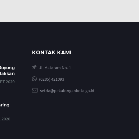
KONTAK KAMI
 Royong
Jl. Mataram No. 1
alakkan
(0285) 421093
ET 2020
setda@pekalongankota.go.id
aring
L 2020