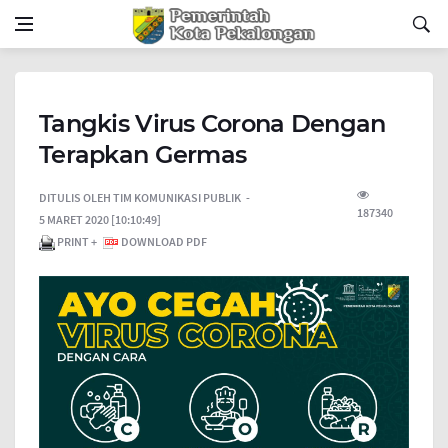
Tangkis Virus Corona Dengan
Terapkan Germas
DITULIS OLEH
TIM KOMUNIKASI PUBLIK
187340
5 MARET 2020 [10:10:49]
PRINT +
DOWNLOAD PDF