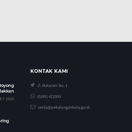
KONTAK KAMI
 Royong
Jl. Mataram No. 1
alakkan
(0285) 421093
ET 2020
setda@pekalongankota.go.id
aring