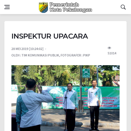
INSPEKTUR UPACARA
28 MEI 2019 [10:24:02]
51014
OLEH :
TIM KOMUNIKASI PUBLIK,
FOTOGRAFER :
PIKP