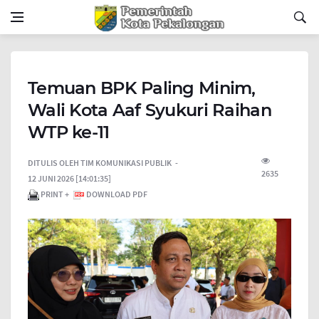
Temuan BPK Paling Minim,
Wali Kota Aaf Syukuri Raihan
WTP ke-11
DITULIS OLEH
TIM KOMUNIKASI PUBLIK
2635
12 JUNI 2026 [14:01:35]
PRINT +
DOWNLOAD PDF