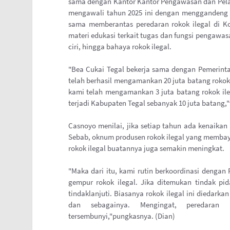
sama dengan Kantor Kantor Pengawasan dan Pela
mengawali tahun 2025 ini dengan menggandeng p
sama memberantas peredaran rokok ilegal di Ko
materi edukasi terkait tugas dan fungsi pengawasan
ciri, hingga bahaya rokok ilegal.
"Bea Cukai Tegal bekerja sama dengan Pemerinta
telah berhasil mengamankan 20 juta batang rokok i
kami telah mengamankan 3 juta batang rokok ile
terjadi Kabupaten Tegal sebanyak 10 juta batang,
Casnoyo menilai, jika setiap tahun ada kenaikan
Sebab, oknum produsen rokok ilegal yang membaya
rokok ilegal buatannya juga semakin meningkat.
"Maka dari itu, kami rutin berkoordinasi dengan
gempur rokok ilegal. Jika ditemukan tindak pi
tindaklanjuti. Biasanya rokok ilegal ini diedarka
dan sebagainya. Mengingat, peredaran
tersembunyi,"pungkasnya. (Dian)