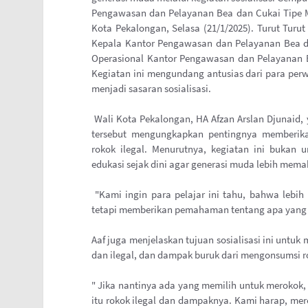
Pengawasan dan Pelayanan Bea dan Cukai Tipe M
Kota Pekalongan, Selasa (21/1/2025). Turut Turu
Kepala Kantor Pengawasan dan Pelayanan Bea da
Operasional Kantor Pengawasan dan Pelayanan 
Kegiatan ini mengundang antusias dari para per
menjadi sasaran sosialisasi.
Wali Kota Pekalongan, HA Afzan Arslan Djunaid,
tersebut mengungkapkan pentingnya memberi
rokok ilegal. Menurutnya, kegiatan ini bukan 
edukasi sejak dini agar generasi muda lebih mema
"Kami ingin para pelajar ini tahu, bahwa lebih
tetapi memberikan pemahaman tentang apa yang se
Aaf juga menjelaskan tujuan sosialisasi ini untu
dan ilegal, dan dampak buruk dari mengonsumsi ro
" Jika nantinya ada yang memilih untuk merokok,
itu rokok ilegal dan dampaknya. Kami harap, me