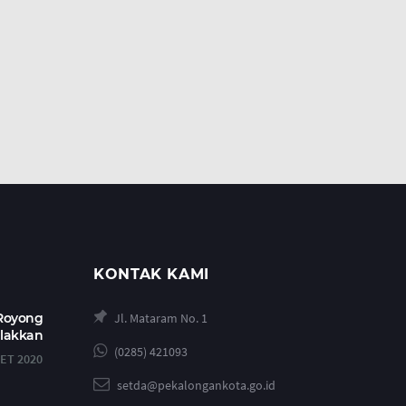
KONTAK KAMI
 Royong
Jl. Mataram No. 1
alakkan
(0285) 421093
ET 2020
setda@pekalongankota.go.id