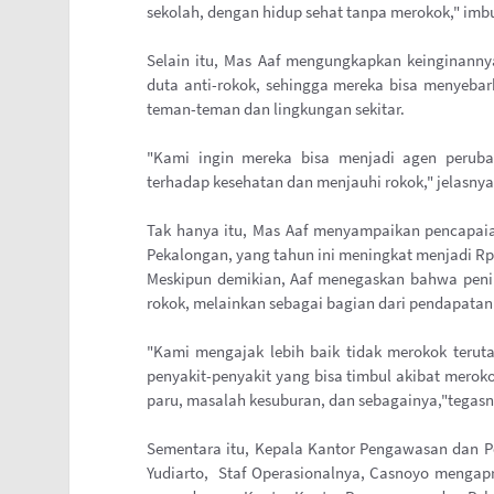
sekolah, dengan hidup sehat tanpa merokok," imb
Selain itu, Mas Aaf mengungkapkan keinginanny
duta anti-rokok, sehingga mereka bisa menyebar
teman-teman dan lingkungan sekitar.
"Kami ingin mereka bisa menjadi agen perub
terhadap kesehatan dan menjauhi rokok," jelasnya
Tak hanya itu, Mas Aaf menyampaikan pencapaian
Pekalongan, yang tahun ini meningkat menjadi Rp2
Meskipun demikian, Aaf menegaskan bahwa penin
rokok, melainkan sebagai bagian dari pendapata
"Kami mengajak lebih baik tidak merokok teruta
penyakit-penyakit yang bisa timbul akibat meroko
paru, masalah kesuburan, dan sebagainya,"tegasn
Sementara itu, Kepala Kantor Pengawasan dan P
Yudiarto, Staf Operasionalnya, Casnoyo mengapr