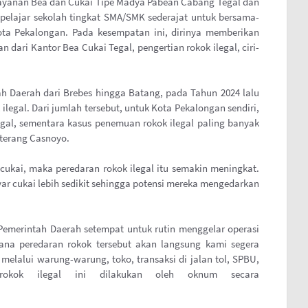
yanan Bea dan Cukai Tipe Madya Pabean Cabang Tegal dan
elajar sekolah tingkat SMA/SMK sederajat untuk bersama-
ta Pekalongan. Pada kesempatan ini, dirinya memberikan
 dari Kantor Bea Cukai Tegal, pengertian rokok ilegal, ciri-
h Daerah dari Brebes hingga Batang, pada Tahun 2024 lalu
legal. Dari jumlah tersebut, untuk Kota Pekalongan sendiri,
gal, sementara kasus penemuan rokok ilegal paling banyak
"terang Casnoyo.
 cukai, maka peredaran rokok ilegal itu semakin meningkat.
r cukai lebih sedikit sehingga potensi mereka mengedarkan
 Pemerintah Daerah setempat untuk rutin menggelar operasi
dana peredaran rokok tersebut akan langsung kami segera
n melalui warung-warung, toko, transaksi di jalan tol, SPBU,
 rokok ilegal ini dilakukan oleh oknum secara