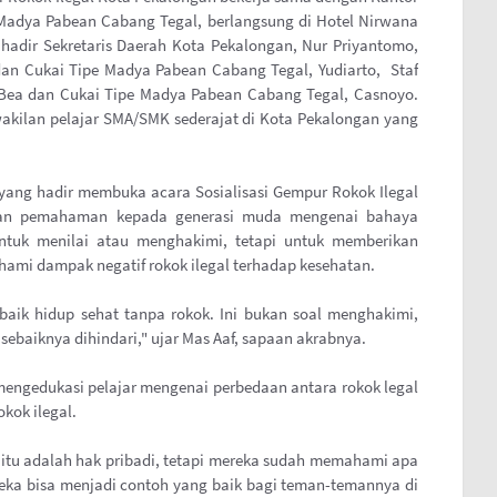
adya Pabean Cabang Tegal, berlangsung di Hotel Nirwana
t hadir Sekretaris Daerah Kota Pekalongan, Nur Priyantomo,
n Cukai Tipe Madya Pabean Cabang Tegal, Yudiarto, Staf
Bea dan Cukai Tipe Madya Pabean Cabang Tegal, Casnoyo.
wakilan pelajar SMA/SMK sederajat di Kota Pekalongan yang
 yang hadir membuka acara Sosialisasi Gempur Rokok Ilegal
kan pemahaman kepada generasi muda mengenai bahaya
untuk menilai atau menghakimi, tetapi untuk memberikan
hami dampak negatif rokok ilegal terhadap kesehatan.
 baik hidup sehat tanpa rokok. Ini bukan soal menghakimi,
baiknya dihindari," ujar Mas Aaf, sapaan akrabnya.
k mengedukasi pelajar mengenai perbedaan antara rokok legal
kok ilegal.
 itu adalah hak pribadi, tetapi mereka sudah memahami apa
reka bisa menjadi contoh yang baik bagi teman-temannya di