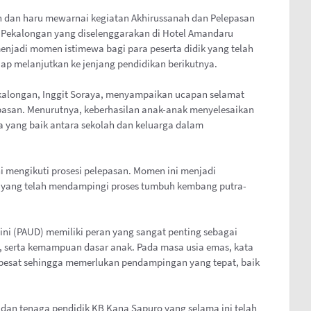
dan haru mewarnai kegiatan Akhirussanah dan Pelepasan
 Pekalongan yang diselenggarakan di Hotel Amandaru
menjadi momen istimewa bagi para peserta didik yang telah
iap melanjutkan ke jenjang pendidikan berikutnya.
kalongan, Inggit Soraya, menyampaikan ucapan selamat
epasan. Menurutnya, keberhasilan anak-anak menyelesaikan
a yang baik antara sekolah dan keluarga dalam
ni mengikuti prosesi pelepasan. Momen ini menjadi
a yang telah mendampingi proses tumbuh kembang putra-
ni (PAUD) memiliki peran yang sangat penting sebagai
, serta kemampuan dasar anak. Pada masa usia emas, kata
pesat sehingga memerlukan pendampingan yang tepat, baik
 dan tenaga pendidik KB Kana Sapuro yang selama ini telah