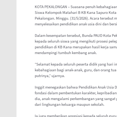
KOTA PEKALONGAN – Suasana penuh kebahagiaan 
Siswa Kelompok Matahari B KB Kana Sapuro Kota
Pekalongan. Minggu. (31/5/2026). Acara tersebut 
menyelesaikan pendidikan anak usia dini dan bers
Dalam kesempatan tersebut, Bunda PAUD Kota Pe
kepada seluruh siswa yang mengikuti prosesi pel
pendidikan di KB Kana merupakan hasil kerja sam
mendampingi tumbuh kembang anak.
“Selamat kepada seluruh peserta didik yang hari i
kebahagiaan bagi anak-anak, guru, dan orang tu
putrinya,” ujarnya.
Inggit menegaskan bahwa Pendidikan Anak Usia Di
fondasi dalam pembentukan karakter, kepribadian
dia, anak mengalami perkembangan yang sangat 
dari lingkungan keluarga maupun sekolah.
Ia juga memberikan apresiasi kepada seluruh guru