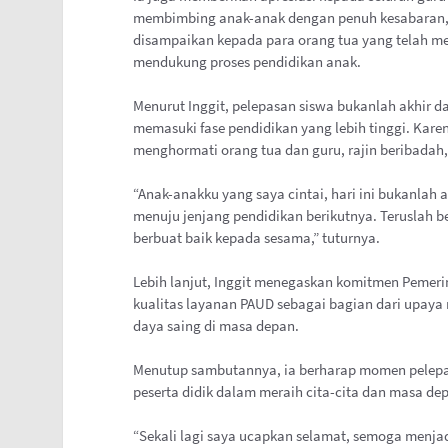
membimbing anak-anak dengan penuh kesabaran, ka
disampaikan kepada para orang tua yang telah me
mendukung proses pendidikan anak.
Menurut Inggit, pelepasan siswa bukanlah akhir d
memasuki fase pendidikan yang lebih tinggi. Karen
menghormati orang tua dan guru, rajin beribadah,
“Anak-anakku yang saya cintai, hari ini bukanlah a
menuju jenjang pendidikan berikutnya. Teruslah be
berbuat baik kepada sesama,” tuturnya.
Lebih lanjut, Inggit menegaskan komitmen Pemer
kualitas layanan PAUD sebagai bagian dari upaya 
daya saing di masa depan.
Menutup sambutannya, ia berharap momen pelepas
peserta didik dalam meraih cita-cita dan masa de
“Sekali lagi saya ucapkan selamat, semoga menja