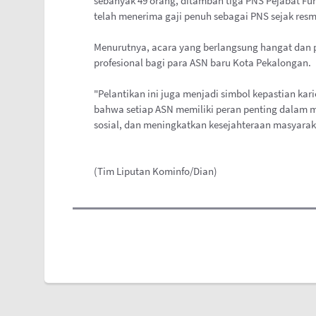
sebanyak 49 orang, ditambah tiga PNS Pejabat Fung
telah menerima gaji penuh sebagai PNS sejak resm
Menurutnya, acara yang berlangsung hangat dan 
profesional bagi para ASN baru Kota Pekalongan.
"Pelantikan ini juga menjadi simbol kepastian kari
bahwa setiap ASN memiliki peran penting dalam
sosial, dan meningkatkan kesejahteraan masyara
(Tim Liputan Kominfo/Dian)