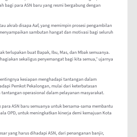
arah bagi para ASN baru yang resmi bergabung dengan
atau akrab disapa Aaf, yang memimpin prosesi pengambilan
 menyampaikan sambutan hangat dan motivasi bagi seluruh
ak terlupakan buat Bapak, Ibu, Mas, dan Mbak semuanya.
iakan sekaligus penyemangat bagi kita semua,” ujarnya
pentingnya kesiapan menghadapi tantangan dalam
hadapi Pemkot Pekalongan, mulai dari keterbatasan
a tantangan operasional dalam pelayanan masyarakat.
jak para ASN baru semuanya untuk bersama-sama membantu
epala OPD, untuk meningkatkan kinerja demi kemajuan Kota
sar yang harus dihadapi ASN, dari penanganan banjir,