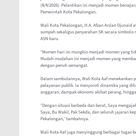
(8/4/2026). Pelantikan ini menjadi momen bersej
Pemerintah Kota Pekalongan.
Wali Kota Pekalongan, H.A. Afzan Arslan Djunaid 
sumpah sekaligus penyerahan SK secara simbolis
ASN baru.
“Momen hari ini mungkin menjadi momen yang tid
Mudah-mudahan ini menjadi momen yang membahag
dengan penuh semangat.
Dalam sambutannya, Wali Kota Aaf menekankan 
pelayanan publik. Ia menyoroti dinamika yang di
anggaran, dampak ekonomi akibat perang, hingg
“Dengan situasi berbeda dan berat, Saya menga
Saya, Bu Wakil, Pak Sekda, dan seluruh jajaran k
Pekalongan,” tambahnya.
Wali Kota Aaf juga menyinggung berbagai tugas be