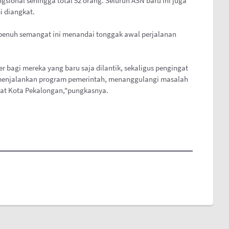
sional sehingga total 52 orang. Seluruh ASN baru ini juga
i diangkat.
penuh semangat ini menandai tonggak awal perjalanan
er bagi mereka yang baru saja dilantik, sekaligus pengingat
 menjalankan program pemerintah, menanggulangi masalah
kat Kota Pekalongan,"pungkasnya.