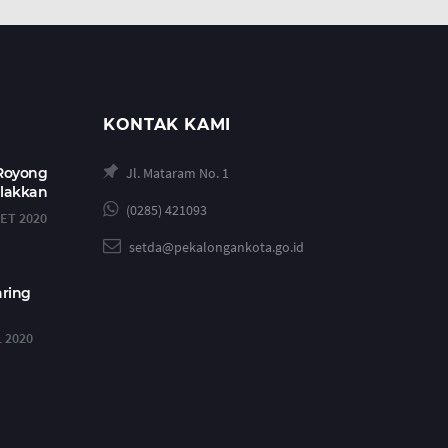
KONTAK KAMI
 Royong
Jl. Mataram No. 1
alakkan
(0285) 421093
ET 2020
setda@pekalongankota.go.id
aring
L 2020