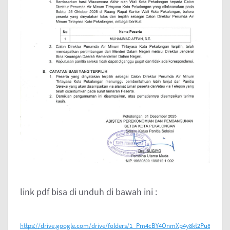
link pdf bisa di unduh di bawah ini :
https://drive.google.com/drive/folders/1_Pm4cBY4OnmXp4y8kt2Pu8hwTaY