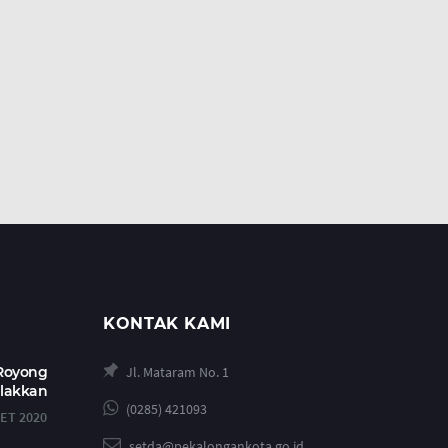
KONTAK KAMI
 Royong
Jl. Mataram No. 1
alakkan
(0285) 421093
ET 2020
setda@pekalongankota.go.id